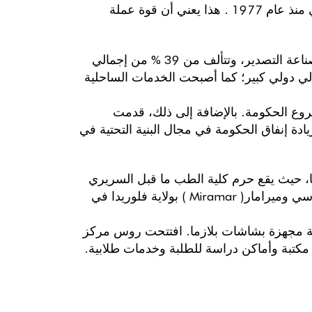
عملات شرق الكاريبي، وهو ثابت على 2.7169 مقابل الدولار الأمريكي منذ عام 1977 . هذا يعني أن قوة عملة
يُعد الموز والفواكه الطازجة الأخرى المصدر الرئيسي للدولة بالنسبة لصناعة التصدير، وتتألف من 39 % من إجمالي
لي دولي كبير؛ كما أصبحت الخدمات الساحلية
شروع الحكومة. بالإضافة إلى ذلك، قدمت
هدف إلى زيادة إنفاق الحكومة في مجال البنية التحتية في
 حيث يقع حرم كلية الطب ما قبل السريري
في جامعة روس مع فروع إدارية في كل من آيزيلين( Iselin ) ونيو جيرسي وميرامار( Miramar ) بولاية فلوريدا في
 مجهزة بشاشات بلازما. افتتحت روس مركز
لكاريبي( CARICOM ) قانون يا برنامج الجنسية من خلال الاستثمار، على الرغم من
امج المساهمة الاقتصادية الغير قابل للاستعادة
نسية عن طريق برنامج الاستثمار العقاري، يجب
مصرح به.
نى للاستثمار العقاري. يعرض
الجدول 4
ملخص