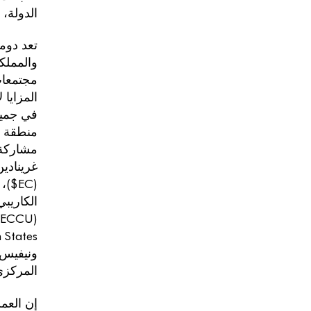
الدولة،
والمملك
مجتمعات
المزايا
في جميع
مشاركةو
(EC$
الكاريبي
Eastern Caribbean States) ؛ و
المركزي لشرق الك
إن العم