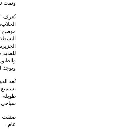
وتمت تسم
موطن ثا
النشطة 
للعديد م
ويوجد ف
تُعد ال
يستمتع 
طويلة. 
سياحي ب
صنفت ال
عام.