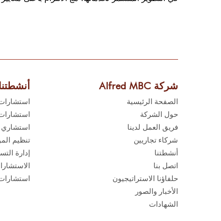
النمسا
العقاري
فنلندا
آيسلندا
200,000 دولار أ
4
لوكسمبو
00,000
البرتغال
دولار
شركة Alfred MBC
أنشطتنا
أمريكي
سويسرا
الصفحة الرئيسية
استشارات 
مجموعة ا
حول الشركة
استشارات ا
فريق العمل لدينا
استشاري ا
5
200,000 دولار أ
شركاء تجاريين
تنظيم الم
ملاحظة
أنشطتنا
إدارة التس
فيما ي
(CARICOM).
مُعال 
اتصل بنا
الاستشارات
50,000 دولار أمري
حلفاؤنا الاستراتيجيون
استشارات 
أنتيغوا وب
1
الأخبار والصور
هايتي
الشهادات
سانت Maarteen
2
رسوم ا