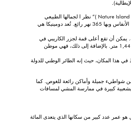
إيطالية).
تُعرف “بجزيرة الطبيعة في منطقة البحر الكاريبي( Nature Island of the Caribbean )” نظر ا لجمالها الطبيعي
الخلاب، مع الغابات الممطرة الشاسعة والشلالات الجميلة التي تخطف الأنفاس وبها 365 نهر رائع. تُعد دومينيكا هي
 يمكن أن تقع أعلى قمة لجزر الكاريبي في
الجزيرة، وهي قمة مورني ديابلوتنز( MorneDiablotins ) على ارتفاع 1,447 متر. بالإضافة إلى ذلك، فهي موطن
درة، حيث يمكن العثور على الببغاء سيسيرو(Sisserou) فقط في هذا المكان، حيث إنه الطائر الوطني للدولة
ه من شواطيء جميلة وأماكن رائعة للغوص. كما
ة بشعبية كبيرة في ممارسة المشي لمسافات
 هو عمر عدد كبير من سكانها الذي يتعدى المائة