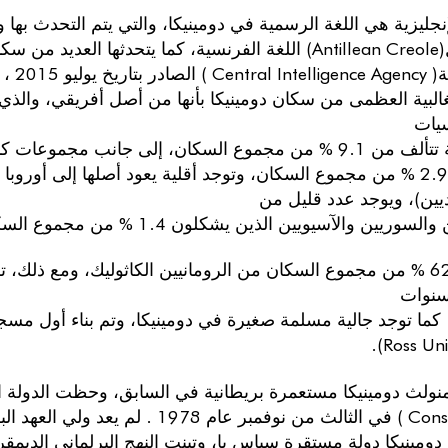
إنجليزية هي اللغة الرسمية في دومينيكا، والتي يتم التحدث بها 
كالة الاستخبارات
يات
مختلطة تتألف من 9.1 % من مجموع السكان، إلى جانب مجمو
ويمثلوا 2.9 % من مجموع السكان، وتوجد أقلية يعود أصلها إلى أور
ديين)، ويوجد عدد قليل من
والسوريين والآسيويين الذين يشكلون 1.4 % من مجموع السكان.
حوالي 62 % من مجموع السكان من الرومانيين الكاثوليك، ومع ذلك، 
سنوات
. كما توجد جالية مسلمة صغيرة في دومينيكا، وتم بناء أول مس
Constitution ) في الثالث من نوفمبر ع
ومينيكا دولة مستقرة سياس يا، وتبنت النهج البرلماني الدي