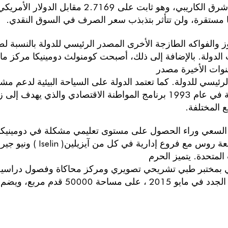
ا مستقرة، ولن تتأثر بتذبذب سعر الصرف في السوق النقدي.
الدولة. بالإضافة إلى ذلك، أصبحت كومنولث دومينيكا مركز ما
وات الأخيرة مصدر
لرئيسي للدولة. كما تعتمد الدولة على السياحة البيئية لدعم م
الحكومة في عام 1993 برنامج المواطنة الاقتصادي والذي ي
ع المختلفة.
السعي وراء الحصول على مستوى تعليمي مشكلة في دومينيكا،
 المتحدة. يتميز الحرم
 بمختبر طبي تشريحي تصويري ومركز محاكاة وفصول دراسية
ساحة 50000 قدم مربع، ويضم مكتبة وأماكن دراسة للطلبة وخدمات طلابية.
ات المطلوبة، النماذج
خص المساهمة الاقتصادية يمكنك مر
اجعة الجدول 1
ن المعلومات، اتصل بمكاتبنا كما هي موضحة أدناه:
تبنّت أربعة أعضاء من مجموعة ا
الخاص ببرن
يل آخر للمساهمة الاقتصادية وهو خيار العقارات. وبموجب الج
مر مقدم الطلب بحد أدنى
ا على عدد مقدمي الطلبات.
200,000 دولار أمريكي في
مشروع 
بلغ الحد الأدنى للمساهمة الاقتصادية المطلوبة و/أو الحد الأد