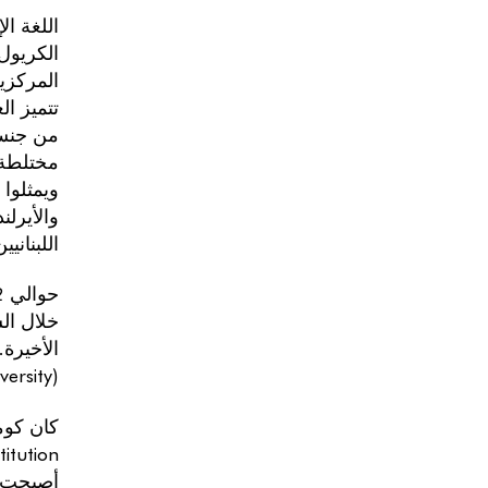
اللغة ال
الكريول(Antillean Creole) اللغة الفرنسية، كما يتحدثها العديد من سكان الجزيرة. وفق ا لتقرير و
من جنس
والأيرلن
اللبنانيين 
خلال ال
الأخيرة
(Ross University).
أصبحت د