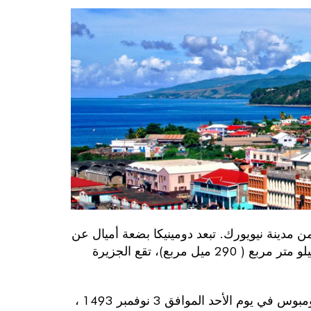
ريبي، على بعد ( 4 ) ساعات طيران من مدينة نيويورك. تبعد دومينيكا بضعة أميال عن
مارتينيك إلى الجنوب وغواديلوب إلى الشمال. تمتد على مسافة 751 كيلو متر مربع ( 290 ميل مربع)، تقع الجزيرة
يقطن الجزيرة في الأصل الكاليناغو والأراواك. اكتشفها كريستوفر كولومبوس في يوم الأحد الموافق 3 نوفمبر 1493 ،