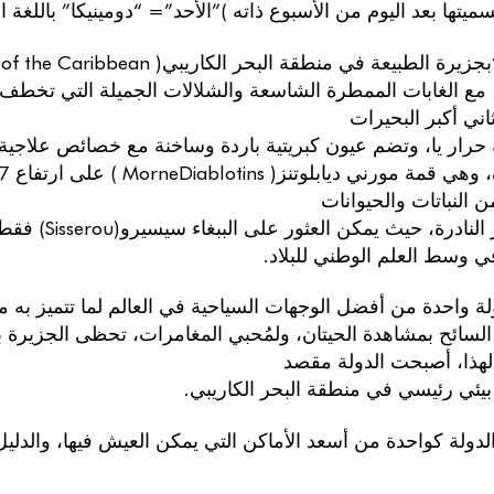
يتها بعد اليوم من الأسبوع ذاته )”الأحد”= “دومينيكا” باللغة ال
ني أكبر البحيرات
حرار يا، وتضم عيون كبريتية باردة وساخنة مع خصائص علاجية.
ن النباتات والحيوانات
والطيور النا
ي وسط العلم الوطني للبلاد.
دولة واحدة من أفضل الوجهات السياحية في العالم لما تتميز ب
السائح بمشاهدة الحيتان، ولمُحبي المغامرات، تحظى الجزير
لهذا، أصبحت الدولة مقصد
يئي رئيسي في منطقة البحر الكاريبي.
دولة كواحدة من أسعد الأماكن التي يمكن العيش فيها، والدليل