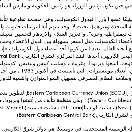
 في حين يكون رئيس الوزراء هو رئيس الحكومة ويمارس السلطة 
ة المتحدة وغيرهم)، بحيث لا توجد بينهم أية التزامات قانونية
 ديمقراطية وحرة”، و”تعزيز السلام والازدهار لتحسين معيشة
 لأعضاء الكومنولث مثل السفر بسهولة بين الدول الأعضاء وحما
 أنحاء العالم. بعيد ا عن كونها أحد أعضاء دول الكومنولث، ف
هم: أنتيغوا وبربودا، وغرينادا، وسانت كيتس ونيفيس، كومنو
غرينادين، أنغيلا، م
)، وسلامة النظام المصرفي لتسهيل النمو المتوازن والتنمية لل
هي منظمة تتألف من أنتيغوا وبربودا، دومينيكا، وغرينادا، وسانت كيتس(St. Kitts)
اريبي(Eastern Caribbean Central Bank)
لة الرسمية المستخدمة في دومينيكا هي دولار شرق الكاريبي، وي