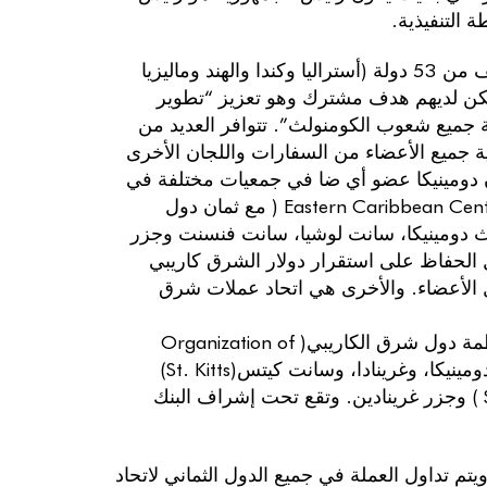
التنفيذية.
تعد دومينيكا عضو ا بارز ا فيدول الكومنولث، وهي منظمة تطوعية تتألف من 53 دولة (أستراليا وكندا والهند وماليزيا
 ولكن لديهم هدف مشترك وهو تعزيز “تطوير
 جميع شعوب الكومنولث”. تتوافر العديد من
ية جميع الأعضاء من السفارات واللجان الأخرى
إن دومينيكا عضو أي ضا في جمعيات مختلفة في
منطقة البحر الكاريبي، أحدها البنك المركزي لشرق الكاريبي Eastern Caribbean Central Bank ( مع ثمان دول
لث دومينيكا، سانت لوشيا، سانت فنسنت وجزر
ونتسيرات( التي تأسست في أكتوبر 1983 ، من أجل الحفاظ على استقرار دولار الشرق كاريبي
دول الأعضاء. والأخرى هي اتحاد عملات شرق
(ECCU) [Eastern Caribbean Currency Union (ECCU)] لتطوير منظمة دول شرق الكاريبي( Organization of
ونيفيس(Nevis) ، سانت لوتشيا(St. Lucia) ، سانت فنسنت( St. Vincent ) وجزر غرينادين. وتقع تحت إشراف البنك
تم تداول العملة في جميع الدول الثماني لاتحاد