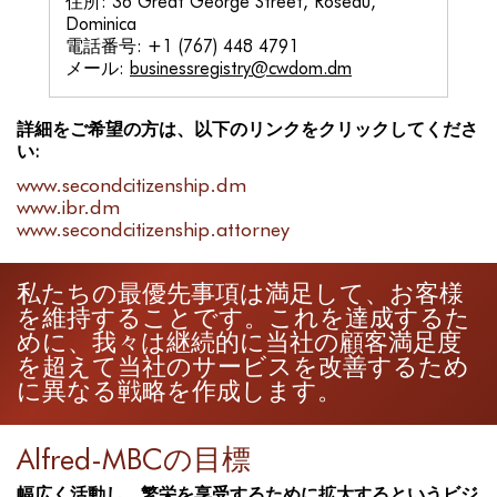
住所: 36 Great George Street, Roseau,
Dominica
電話番号: +1 (767) 448 4791
メール:
businessregistry@cwdom.dm
詳細をご希望の方は、以下のリンクをクリックしてくださ
い:
www.secondcitizenship.dm
www.ibr.dm
www.secondcitizenship.attorney
私たちの最優先事項は満足して、お客様
を維持することです。これを達成するた
めに、我々は継続的に当社の顧客満足度
を超えて当社のサービスを改善するため
に異なる戦略を作成します。
Alfred-MBCの目標
幅広く活動し、繁栄を享受するために拡大するというビジ